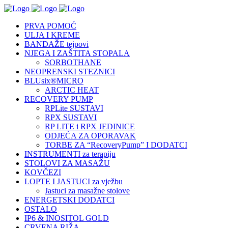
PRVA POMOĆ
ULJA I KREME
BANDAŽE tejpovi
NJEGA I ZAŠTITA STOPALA
SORBOTHANE
NEOPRENSKI STEZNICI
BLUsix®MICRO
ARCTIC HEAT
RECOVERY PUMP
RPLite SUSTAVI
RPX SUSTAVI
RP LITE i RPX JEDINICE
ODJEĆA ZA OPORAVAK
TORBE ZA “RecoveryPump” I DODATCI
INSTRUMENTI za terapiju
STOLOVI ZA MASAŽU
KOVČEZI
LOPTE I JASTUCI za vježbu
Jastuci za masažne stolove
ENERGETSKI DODATCI
OSTALO
IP6 & INOSITOL GOLD
CRVENA RIŽA