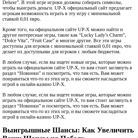
Deluxe”. В этой игре игроки должны собирать символы,
чтобы выиграть деньги. UP-X официальный сайт предлагает
игрокам возможность играть в эту игру с минимальной
ставкой 0,01 евро.
Кроме того, на официальном сайте UP-X можно найти и
другие интересные игры, такие как “Lucky Lady’s Charm”,
“Dolce Vita”, “Fruit Case” и многие другие. Все эти игры
доступны для игроков с минимальной ставкой 0,01 евро, что
делает их доступными для игроков с любым бюджетом.
В любом случае, если вы ищете новые игры, которые можно
играть на официальном сайте UP-X, то вам стоит заглянуть в
раздел “Новинки” и посмотреть, что там есть. Вам может
понравиться что-то из этих игр, и вы сможете насладиться
игрой в онлайн-казино UP-X.
В любом случае, если вы ищете новые игры, которые можно
играть на официальном сайте UP-X, то вам стоит заглянуть в
раздел “Новинки” и посмотреть, что там есть. Вам может
понравиться что-то из этих игр, и вы сможете насладиться
игрой в онлайн-казино UP-X.
Выигрышные Шансы: Как Увеличить