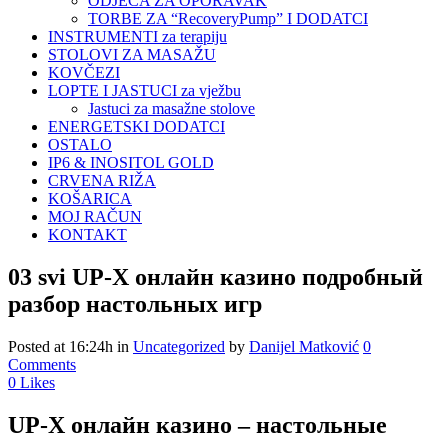
ODJEĆA ZA OPORAVAK
TORBE ZA “RecoveryPump” I DODATCI
INSTRUMENTI za terapiju
STOLOVI ZA MASAŽU
KOVČEZI
LOPTE I JASTUCI za vježbu
Jastuci za masažne stolove
ENERGETSKI DODATCI
OSTALO
IP6 & INOSITOL GOLD
CRVENA RIŽA
KOŠARICA
MOJ RAČUN
KONTAKT
03 svi
UP-X онлайн казино подробный
разбор настольных игр
Posted at 16:24h
in
Uncategorized
by
Danijel Matković
0
Comments
0
Likes
UP-X онлайн казино – настольные