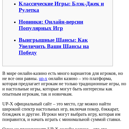
Классические Игры: Блэк-Джек и
Рулетка
Новинки: Онлайн-версии
Популярных Игр
Выигрышные Шансы: Как
Увеличить Ваши Шансы на
Победу
В мире онлайн-казино есть много вариантов для игроков, но
не все они равны.
up-x
онлайн казино – это платформа,
которая предлагает игрокам не только традиционные игры, но
и настольные игры, которые могут быть интересны как
опытным игрокам, так и новичкам.
UP-X официальный сайт – это место, где можно найти
широкий спектр настольных игр, включая покер, бэккарат,
блэкджек и другие. Игроки могут выбрать игру, которая им
понравится, и начать играть с минимальной суммой ставки.