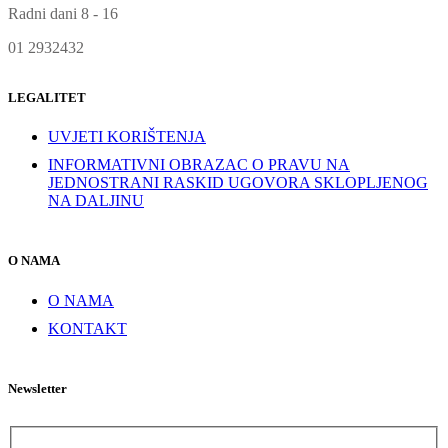
Radni dani 8 - 16
01 2932432
LEGALITET
UVJETI KORIŠTENJA
INFORMATIVNI OBRAZAC O PRAVU NA
JEDNOSTRANI RASKID UGOVORA SKLOPLJENOG
NA DALJINU
O NAMA
O NAMA
KONTAKT
Newsletter