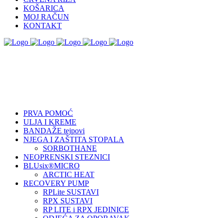
KOŠARICA
MOJ RAČUN
KONTAKT
PRVA POMOĆ
ULJA I KREME
BANDAŽE tejpovi
NJEGA I ZAŠTITA STOPALA
SORBOTHANE
NEOPRENSKI STEZNICI
BLUsix®MICRO
ARCTIC HEAT
RECOVERY PUMP
RPLite SUSTAVI
RPX SUSTAVI
RP LITE i RPX JEDINICE