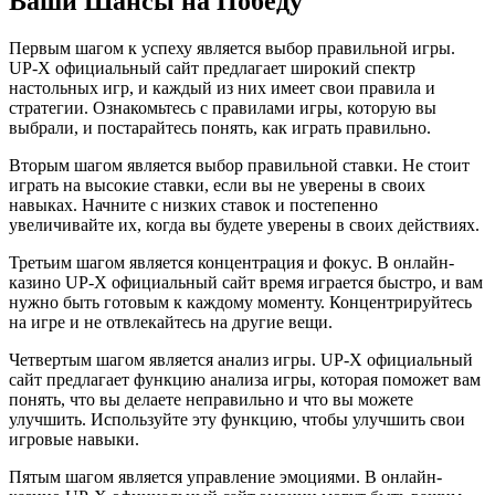
Ваши Шансы на Победу
Первым шагом к успеху является выбор правильной игры.
UP-X официальный сайт предлагает широкий спектр
настольных игр, и каждый из них имеет свои правила и
стратегии. Ознакомьтесь с правилами игры, которую вы
выбрали, и постарайтесь понять, как играть правильно.
Вторым шагом является выбор правильной ставки. Не стоит
играть на высокие ставки, если вы не уверены в своих
навыках. Начните с низких ставок и постепенно
увеличивайте их, когда вы будете уверены в своих действиях.
Третьим шагом является концентрация и фокус. В онлайн-
казино UP-X официальный сайт время играется быстро, и вам
нужно быть готовым к каждому моменту. Концентрируйтесь
на игре и не отвлекайтесь на другие вещи.
Четвертым шагом является анализ игры. UP-X официальный
сайт предлагает функцию анализа игры, которая поможет вам
понять, что вы делаете неправильно и что вы можете
улучшить. Используйте эту функцию, чтобы улучшить свои
игровые навыки.
Пятым шагом является управление эмоциями. В онлайн-