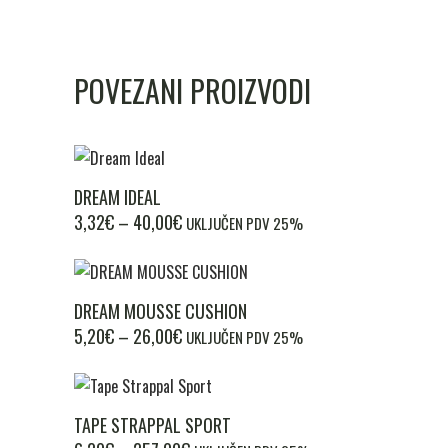
POVEZANI PROIZVODI
Ovaj
DREAM IDEAL
proizvod
RASPON
3,32
€
–
40,00
€
UKLJUČEN PDV 25%
ima
CIJENA:
više
OD
varijanti.
3,32€
Ovaj
DREAM MOUSSE CUSHION
DO
Opcije
proizvod
RASPON
5,20
€
–
26,00
€
40,00€
UKLJUČEN PDV 25%
se
ima
CIJENA:
mogu
više
OD
odabrati
varijanti.
5,20€
Ovaj
na
TAPE STRAPPAL SPORT
DO
Opcije
proizvod
stranici