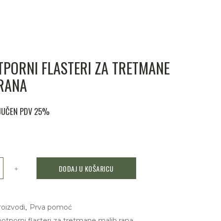
PORNI FLASTERI ZA TRETMANE
RANA
JUČEN PDV 25%
DODAJ U KOŠARICU
,
roizvodi
Prva pomoć
otporni flasteri za tretmane malih rana