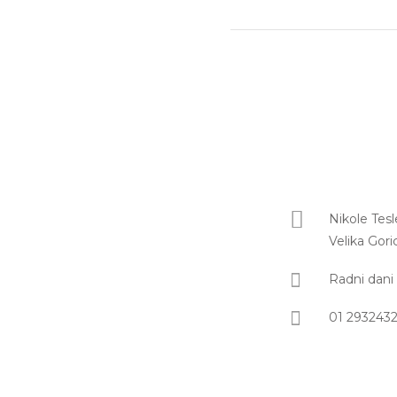
Nikole Tesl
Velika Gori
Radni dani 
01 293243