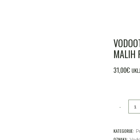
VODOOT
MALIH 
31,00
€
UKL
Vodootporni
flasteri
za
KATEGORIJE:
P
tretmane
OZNAKA:
Vodo