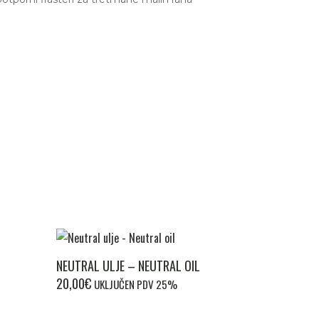
Ovaj
NEUTRAL ULJE – NEUTRAL OIL
proizvod
20,00
€
UKLJUČEN PDV 25%
ima
više