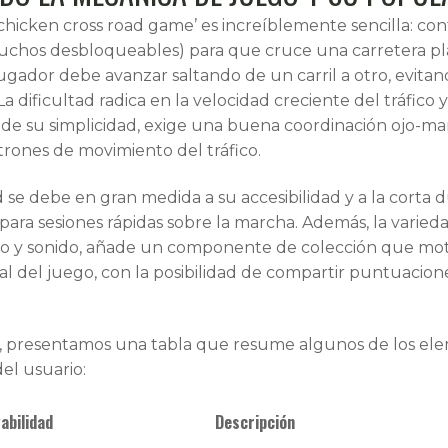
‘chicken cross road game’ es increíblemente sencilla: co
hos desbloqueables) para que cruce una carretera pla
 jugador debe avanzar saltando de un carril a otro, evitan
 La dificultad radica en la velocidad creciente del tráfico 
á de su simplicidad, exige una buena coordinación ojo-ma
trones de movimiento del tráfico.
se debe en gran medida a su accesibilidad y a la corta d
 para sesiones rápidas sobre la marcha. Además, la vari
ño y sonido, añade un componente de colección que motiv
ial del juego, con la posibilidad de compartir puntuacio
, presentamos una tabla que resume algunos de los elem
del usuario:
abilidad
Descripción