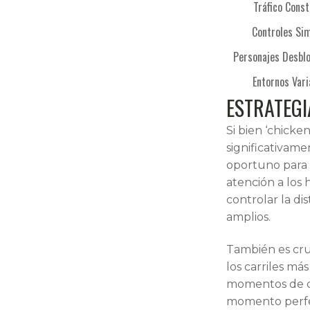
Tráfico Cons
Controles Si
Personajes Desbl
Entornos Var
ESTRATEG
Si bien ‘chick
significativam
oportuno para s
atención a los 
controlar la di
amplios.
También es cru
los carriles má
momentos de ca
momento perfec