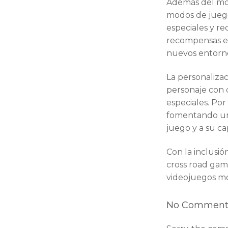
Además del modo
modos de juego
especiales y re
recompensas ex
nuevos entorno
La personalizac
personaje con 
especiales. Por
fomentando un 
juego y a su c
Con la inclusió
cross road gam
videojuegos mó
No Comment