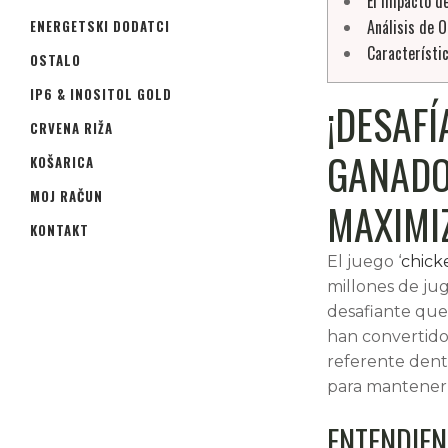
El Impacto de
Análisis de 
ENERGETSKI DODATCI
Característi
OSTALO
IP6 & INOSITOL GOLD
¡DESAFÍ
CRVENA RIŽA
GANADO
KOŠARICA
MOJ RAČUN
MAXIMIZ
KONTAKT
El juego ‘
chick
millones de ju
desafiante que 
han convertido
referente dentr
para mantener 
ENTENDIEN