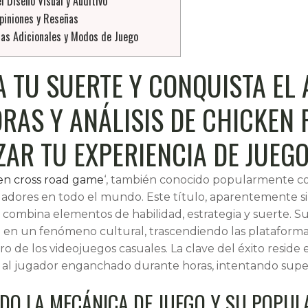
l Diseño Visual y Auditivo
Opiniones y Reseñas
cas Adicionales y Modos de Juego
A TU SUERTE Y CONQUISTA EL 
RAS Y ANÁLISIS DE CHICKEN 
AR TU EXPERIENCIA DE JUEGO
en cross road game
‘, también conocido popularmente co
gadores en todo el mundo. Este título, aparentemente si
combina elementos de habilidad, estrategia y suerte. Su 
 en un fenómeno cultural, trascendiendo las plataformas
o de los videojuegos casuales. La clave del éxito resid
al jugador enganchado durante horas, intentando super
DO LA MECÁNICA DE JUEGO Y SU POPUL