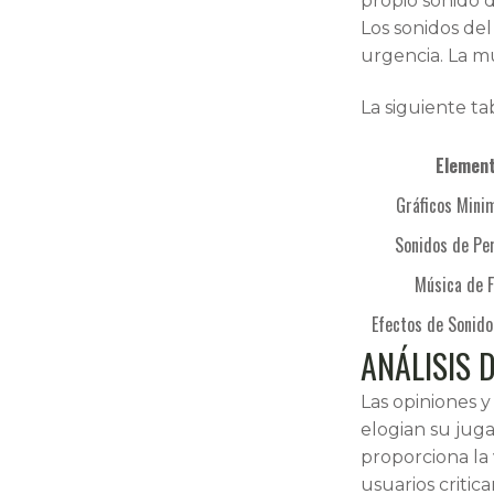
propio sonido d
Los sonidos del
urgencia. La mú
La siguiente ta
Elemen
Gráficos Mini
Sonidos de Pe
Música de 
Efectos de Sonido
ANÁLISIS 
Las opiniones 
elogian su juga
proporciona la
usuarios critic