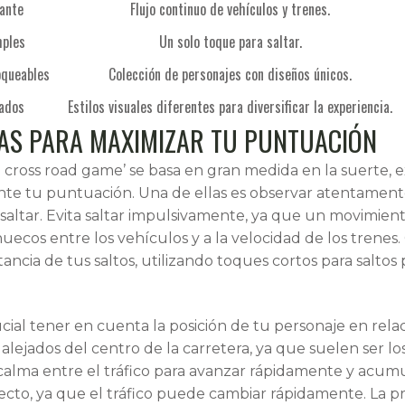
tante
Flujo continuo de vehículos y trenes.
mples
Un solo toque para saltar.
oqueables
Colección de personajes con diseños únicos.
iados
Estilos visuales diferentes para diversificar la experiencia.
IAS PARA MAXIMIZAR TU PUNTUACIÓN
en cross road game’ se basa en gran medida en la suerte
ente tu puntuación. Una de ellas es observar atentament
altar. Evita saltar impulsivamente, ya que un movimiento
huecos entre los vehículos y a la velocidad de los trene
stancia de tus saltos, utilizando toques cortos para salt
cial tener en cuenta la posición de tu personaje en rela
s alejados del centro de la carretera, ya que suelen ser 
lma entre el tráfico para avanzar rápidamente y acumul
to, ya que el tráfico puede cambiar rápidamente. La pr