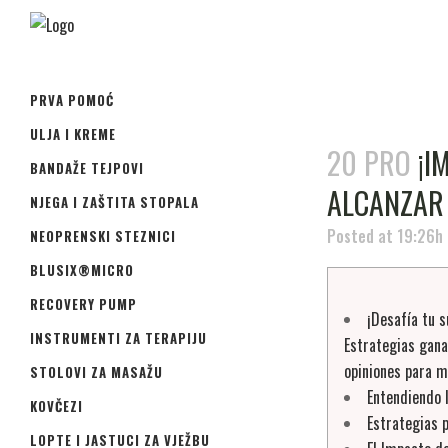
PRVA POMOĆ
ULJA I KREME
20 PRO
¡I
BANDAŽE TEJPOVI
ALCANZAR
NJEGA I ZAŠTITA STOPALA
Posted at 19:26h
NEOPRENSKI STEZNICI
BLUSIX®MICRO
RECOVERY PUMP
¡Desafía tu s
INSTRUMENTI ZA TERAPIJU
Estrategias gana
opiniones para m
STOLOVI ZA MASAŽU
Entendiendo 
KOVČEZI
Estrategias 
LOPTE I JASTUCI ZA VJEŽBU