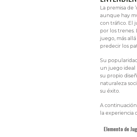
La premisa de 
aunque hay muc
con tráfico. El
por los trenes.
juego, más all
predecir los pa
Su popularidad 
un juego ideal
su propio dise
naturaleza soc
su éxito.
A continuación
la experiencia 
Elemento de Jug