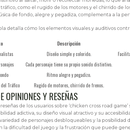
istintivo al saltar, morir o recolectar monedas, lo que
 tráfico, como el rugido de los motores y el chirrido de l
sica de fondo, alegre y pegadiza, complementa a la perf
bla detalla cómo los elementos visuales y auditivos contr
to
Descripción
malistas
Diseño simple y colorido.
Facilit
rsonajes
Cada personaje tiene su propio sonido distintivo.
Fondo
Ritmo alegre y pegadizo.
 del Tráfico
Rugido de motores, chirrido de frenos.
DE OPINIONES Y RESEÑAS
y reseñas de los usuarios sobre ‘chicken cross road game
bilidad adictiva, su diseño visual atractivo y su accesibil
 variedad de personajes desbloqueables y la posibilidad
an la dificultad del juego y la frustración que puede gen