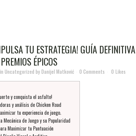
MPULSA TU ESTRATEGIA! GUÍA DEFINITI
 PREMIOS ÉPICOS
in
Uncategorized
by
Danijel Matković
0 Comments
0
Likes
uerte y conquista el asfalto!
doras y análisis de Chicken Road
aximizar tu experiencia de juego.
la Mecánica de Juego y su Popularidad
para Maximizar tu Puntuación