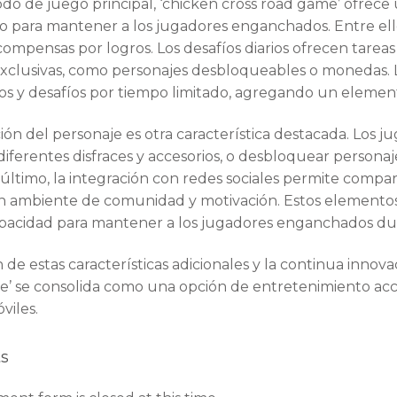
 de juego principal, ‘chicken cross road game’ ofrece u
 para mantener a los jugadores enganchados. Entre ello
compensas por logros. Los desafíos diarios ofrecen tare
clusivas, como personajes desbloqueables o monedas. Lo
s y desafíos por tiempo limitado, agregando un elemen
ión del personaje es otra característica destacada. Los
diferentes disfraces y accesorios, o desbloquear perso
 último, la integración con redes sociales permite comp
ambiente de comunidad y motivación. Estos elementos a
apacidad para mantener a los jugadores enganchados dur
n de estas características adicionales y la continua innov
e’ se consolida como una opción de entretenimiento acc
viles.
s