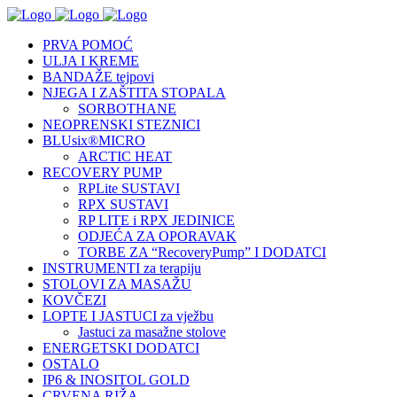
PRVA POMOĆ
ULJA I KREME
BANDAŽE tejpovi
NJEGA I ZAŠTITA STOPALA
SORBOTHANE
NEOPRENSKI STEZNICI
BLUsix®MICRO
ARCTIC HEAT
RECOVERY PUMP
RPLite SUSTAVI
RPX SUSTAVI
RP LITE i RPX JEDINICE
ODJEĆA ZA OPORAVAK
TORBE ZA “RecoveryPump” I DODATCI
INSTRUMENTI za terapiju
STOLOVI ZA MASAŽU
KOVČEZI
LOPTE I JASTUCI za vježbu
Jastuci za masažne stolove
ENERGETSKI DODATCI
OSTALO
IP6 & INOSITOL GOLD
CRVENA RIŽA