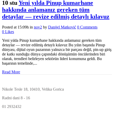
10 stu
Yeni yılda Pinup kumarhane
hakkında anlamanız gereken tüm
detaylar — revize edilmiş detaylı kılavuz
Posted at 15:09h
in
nov2
by
Danijel Matković
0 Comments
0
Likes
Yeni yılda Pinup kumarhane hakkında anlamanız gereken tüm
detaylar — revize edilmiş detaylı kılavuz Bu yılın başında Pinup
dünyası, dijital oyun pazarının yalnızca bir parçası değil, pin-up giriş
de katkı sunduğu dünya çapındaki dönüşümün öncülerinden biri
olarak, trendleri belirleyen sektörün lideri konumuna geldi. Bu
başarının temelinde,...
Read More
Nikole Tesle 18, 10410, Velika Gorica
Radni dani 8 - 16
01 2932432