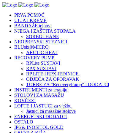
PRVA POMOĆ
ULJA I KREME
BANDAŽE tejpovi
NJEGA I ZAŠTITA STOPALA
SORBOTHANE
NEOPRENSKI STEZNICI
BLUsix®MICRO
ARCTIC HEAT
RECOVERY PUMP
RPLite SUSTAVI
RPX SUSTAVI
RP LITE i RPX JEDINICE
ODJEĆA ZA OPORAVAK
TORBE ZA “RecoveryPump” I DODATCI
INSTRUMENTI za terapiju
STOLOVI ZA MASAŽU
KOVČEZI
LOPTE I JASTUCI za vježbu
Jastuci za masažne stolove
ENERGETSKI DODATCI
OSTALO
IP6 & INOSITOL GOLD
CRVENA RIŽA