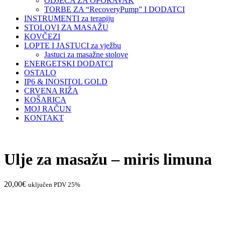
ODJEĆA ZA OPORAVAK
TORBE ZA “RecoveryPump” I DODATCI
INSTRUMENTI za terapiju
STOLOVI ZA MASAŽU
KOVČEZI
LOPTE I JASTUCI za vježbu
Jastuci za masažne stolove
ENERGETSKI DODATCI
OSTALO
IP6 & INOSITOL GOLD
CRVENA RIŽA
KOŠARICA
MOJ RAČUN
KONTAKT
Ulje za masažu – miris limuna
20,00
€
uključen PDV 25%