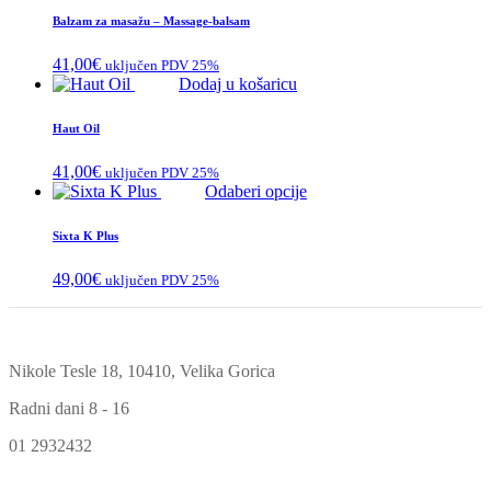
ima
Balzam za masažu – Massage-balsam
više
varijanti.
41,00
€
uključen PDV 25%
Opcije
Dodaj u košaricu
se
mogu
Haut Oil
odabrati
na
41,00
€
stranici
uključen PDV 25%
Ovaj
Odaberi opcije
proizvoda
proizvod
ima
Sixta K Plus
više
varijanti.
49,00
€
uključen PDV 25%
Opcije
se
mogu
odabrati
na
Nikole Tesle 18, 10410, Velika Gorica
stranici
proizvoda
Radni dani 8 - 16
01 2932432