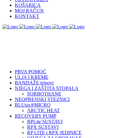
KOŠARICA
MOJ RAČUN
KONTAKT
PRVA POMOĆ
ULJA I KREME
BANDAŽE tejpovi
NJEGA I ZAŠTITA STOPALA
SORBOTHANE
NEOPRENSKI STEZNICI
BLUsix®MICRO
ARCTIC HEAT
RECOVERY PUMP
RPLite SUSTAVI
RPX SUSTAVI
RP LITE i RPX JEDINICE