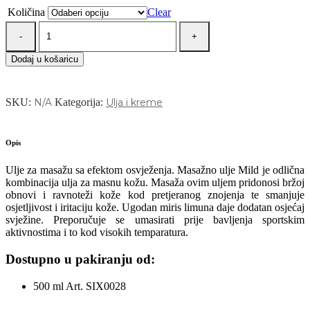
Količina
Clear
Ulje
za
masažu
Dodaj u košaricu
-
miris
limuna
quantity
SKU:
N/A
Kategorija:
Ulja i kreme
Opis
Ulje za masažu sa efektom osvježenja. Masažno ulje Mild je odlična
kombinacija ulja za masnu kožu. Masaža ovim uljem pridonosi bržoj
obnovi i ravnoteži kože kod pretjeranog znojenja te smanjuje
osjetljivost i iritaciju kože. Ugodan miris limuna daje dodatan osjećaj
svježine. Preporučuje se umasirati prije bavljenja sportskim
aktivnostima i to kod visokih temparatura.
Dostupno u pakiranju od:
500 ml Art. SIX0028