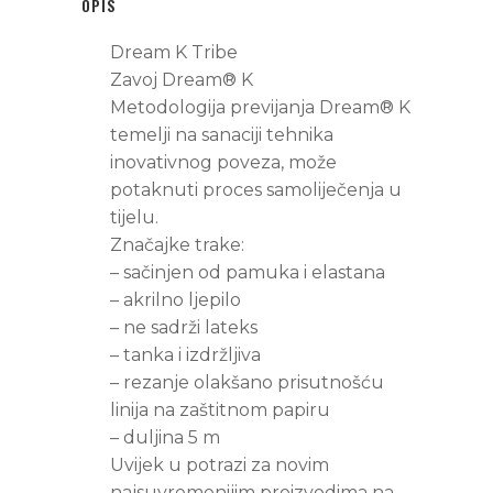
OPIS
Dream K Tribe
Zavoj Dream® K
Metodologija previjanja Dream® K
temelji na sanaciji tehnika
inovativnog poveza, može
potaknuti proces samoliječenja u
tijelu.
Značajke trake:
– sačinjen od pamuka i elastana
– akrilno ljepilo
– ne sadrži lateks
– tanka i izdržljiva
– rezanje olakšano prisutnošću
linija na zaštitnom papiru
– duljina 5 m
Uvijek u potrazi za novim
najsuvremenijim proizvodima na