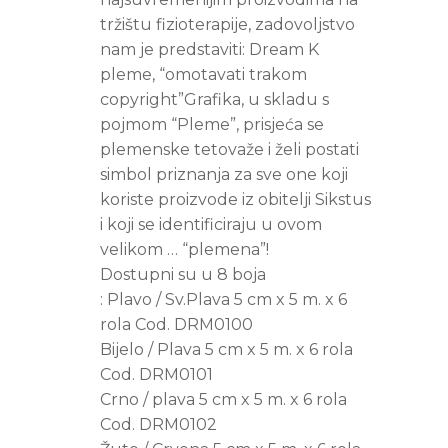
tržištu fizioterapije, zadovoljstvo
nam je predstaviti: Dream K
pleme, “omotavati trakom
copyright”Grafika, u skladu s
pojmom “Pleme”, prisjeća se
plemenske tetovaže i želi postati
simbol priznanja za sve one koji
koriste proizvode iz obitelji Sikstus
i koji se identificiraju u ovom
velikom … “plemena”!
Dostupni su u 8 boja
: Plavo / Sv.Plava 5 cm x 5 m. x 6
rola Cod. DRM0100
Bijelo / Plava 5 cm x 5 m. x 6 rola
Cod. DRM0101
Crno / plava 5 cm x 5 m. x 6 rola
Cod. DRM0102