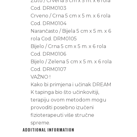
Žuto / Crvena 5 cm x 5 m. x 6 rola
Cod. DRM0103
Crveno / Crna 5 cm x 5 m. x 6 rola
Cod. DRM0104
Narančasto / Bijela 5 cm x 5 m. x 6
rola Cod. DRM0105
Bijelo / Crna 5 cm x 5 m. x 6 rola
Cod. DRM0106
Bijelo / Zelena 5 cm x 5 m. x 6 rola
Cod. DRM0107
VAŽNO !
Kako bi primjena i učinak DREAM
K tapinga bio što učinkovitiji,
terapiju ovom metodom mogu
provoditi posebno izučeni
fizioterapeuti više stručne
spreme.
ADDITIONAL INFORMATION