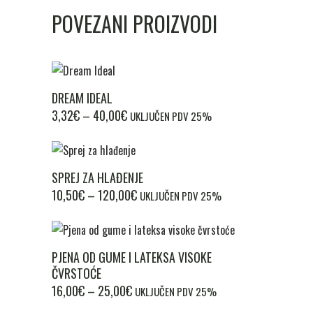
POVEZANI PROIZVODI
Ovaj
DREAM IDEAL
proizvod
RASPON
3,32
€
–
40,00
€
UKLJUČEN PDV 25%
ima
CIJENA:
više
OD
varijanti.
3,32€
Ovaj
SPREJ ZA HLAĐENJE
DO
Opcije
proizvod
RASPON
10,50
€
–
120,00
40,00€
€
UKLJUČEN PDV 25%
se
ima
CIJENA:
mogu
više
OD
odabrati
varijanti.
10,50€
Ovaj
na
PJENA OD GUME I LATEKSA VISOKE
DO
Opcije
proizvod
stranici
ČVRSTOĆE
120,00€
se
ima
proizvoda
RASPON
16,00
€
–
25,00
€
UKLJUČEN PDV 25%
mogu
više
CIJENA: