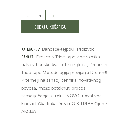
Dream
K
DODAJ U KOŠARICU
Tribe
tape
KATEGORIJE:
,
Bandaže-tejpovi
Proizvodi
quantity
OZNAKE:
Dream K Tribe tape kinezološka
,
traka vrhunske kvalitete i izgleda
Dream K
Tribe tape Metodologija previjanja Dream®
K temelji na sanaciji tehnika inovativnog
,
poveza
može potaknuti proces
,
samoliječenja u tijelu.
NOVO Inovativna
kineziološka traka Dream® K TRIBE Cijene
AKCIJA