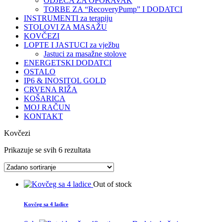
ODJEĆA ZA OPORAVAK
TORBE ZA “RecoveryPump” I DODATCI
INSTRUMENTI za terapiju
STOLOVI ZA MASAŽU
KOVČEZI
LOPTE I JASTUCI za vježbu
Jastuci za masažne stolove
ENERGETSKI DODATCI
OSTALO
IP6 & INOSITOL GOLD
CRVENA RIŽA
KOŠARICA
MOJ RAČUN
KONTAKT
Kovčezi
Prikazuje se svih 6 rezultata
Out of stock
Kovčeg sa 4 ladice