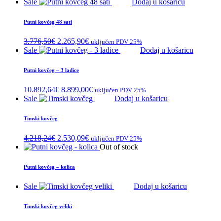
Sale
Dodaj u košaricu
Putni kovčeg 48 sati
Izvorna
Trenutna
3.776,50
€
2.265,90
€
uključen PDV 25%
cijena
cijena
Sale
Dodaj u košaricu
bila
je:
je:
2.265,90€.
Putni kovčeg – 3 ladice
3.776,50€.
Izvorna
Trenutna
10.892,64
€
8.899,00
€
uključen PDV 25%
cijena
cijena
Sale
Dodaj u košaricu
bila
je:
je:
8.899,00€.
Timski kovčeg
10.892,64€.
Izvorna
Trenutna
4.218,24
€
2.530,09
€
uključen PDV 25%
cijena
cijena
Out of stock
bila
je:
je:
2.530,09€.
Putni kovčeg – kolica
4.218,24€.
Sale
Dodaj u košaricu
Timski kovčeg veliki