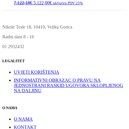
Izvorna
Trenutna
7.122,18
€
5.122,00
€
uključen PDV 25%
cijena
cijena
bila
je:
je:
5.122,00€.
7.122,18€.
Nikole Tesle 18, 10410, Velika Gorica
Radni dani 8 - 16
01 2932432
LEGALITET
UVJETI KORIŠTENJA
INFORMATIVNI OBRAZAC O PRAVU NA
JEDNOSTRANI RASKID UGOVORA SKLOPLJENOG
NA DALJINU
O NAMA
O NAMA
KONTAKT