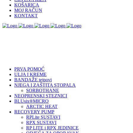
KOŠARICA
MOJ RAČUN
KONTAKT
PRVA POMOĆ
ULJA I KREME
BANDAŽE tejpovi
NJEGA I ZAŠTITA STOPALA
SORBOTHANE
NEOPRENSKI STEZNICI
BLUsix®MICRO
ARCTIC HEAT
RECOVERY PUMP
RPLite SUSTAVI
RPX SUSTAVI
RP LITE i RPX JEDINICE