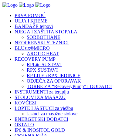
PRVA POMOĆ
ULJA I KREME
BANDAŽE tejpovi
NJEGA I ZAŠTITA STOPALA
SORBOTHANE
NEOPRENSKI STEZNICI
BLUsix®MICRO
ARCTIC HEAT
RECOVERY PUMP
RPLite SUSTAVI
RPX SUSTAVI
RP LITE i RPX JEDINICE
ODJEĆA ZA OPORAVAK
TORBE ZA “RecoveryPump” I DODATCI
INSTRUMENTI za terapiju
STOLOVI ZA MASAŽU
KOVČEZI
LOPTE I JASTUCI za vježbu
Jastuci za masažne stolove
ENERGETSKI DODATCI
OSTALO
IP6 & INOSITOL GOLD
CRVENA RIŽA