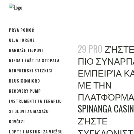
PRVA POMOĆ
ULJA I KREME
29 PRO
ΖΉΣΤΕ
BANDAŽE TEJPOVI
ΠΙΟ ΣΥΝΑΡΠ
NJEGA I ZAŠTITA STOPALA
ΕΜΠΕΙΡΊΑ Κ
NEOPRENSKI STEZNICI
ΜΕ ΤΗΝ
BLUSIX®MICRO
RECOVERY PUMP
ΠΛΑΤΦΌΡΜ
INSTRUMENTI ZA TERAPIJU
SPINANGA CASI
STOLOVI ZA MASAŽU
ΖΉΣΤΕ
KOVČEZI
ΣΥΓΚΛΟΝΙΣΤ
LOPTE I JASTUCI ZA VJEŽBU