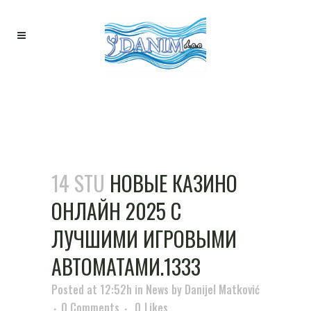
14 STU
НОВЫЕ КАЗИНО
ОНЛАЙН 2025 С
ЛУЧШИМИ ИГРОВЫМИ
АВТОМАТАМИ.1333
Posted at 12:52h
in
News
by
Danijel Matković
0 Comments
0
Likes