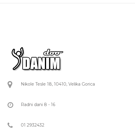
Nikole Tesle 18, 10410, Velika Gorica
Radni dani 8 - 16
01 2932432