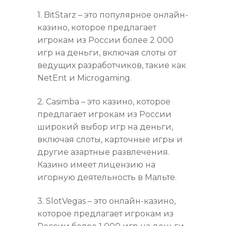
1. BitStarz – это популярное онлайн-
казино, которое предлагает
игрокам из России более 2 000
игр на деньги, включая слоты от
ведущих разработчиков, такие как
NetEnt и Microgaming.
2. Casimba – это казино, которое
предлагает игрокам из России
широкий выбор игр на деньги,
включая слоты, карточные игры и
другие азартные развлечения.
Казино имеет лицензию на
игорную деятельность в Мальте.
3. SlotVegas – это онлайн-казино,
которое предлагает игрокам из