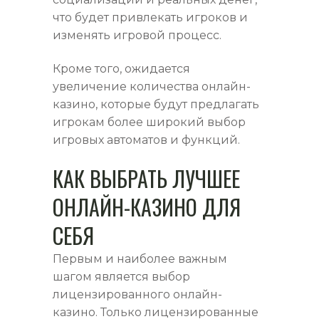
что будет привлекать игроков и
изменять игровой процесс.
Кроме того, ожидается
увеличение количества онлайн-
казино, которые будут предлагать
игрокам более широкий выбор
игровых автоматов и функций.
КАК ВЫБРАТЬ ЛУЧШЕЕ
ОНЛАЙН-КАЗИНО ДЛЯ
СЕБЯ
Первым и наиболее важным
шагом является выбор
лицензированного онлайн-
казино. Только лицензированные