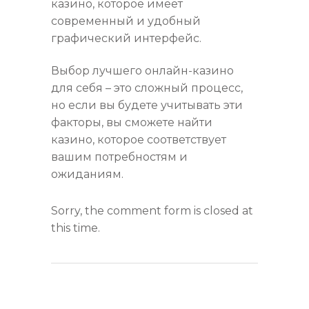
казино, которое имеет
современный и удобный
графический интерфейс.
Выбор лучшего онлайн-казино
для себя – это сложный процесс,
но если вы будете учитывать эти
факторы, вы сможете найти
казино, которое соответствует
вашим потребностям и
ожиданиям.
Sorry, the comment form is closed at
this time.