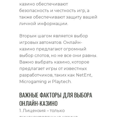
казино обеспечивают
безопасность и честность игр, а
также обеспечивают защиту вашей
личной информации.
Вторым шагом является выбор
игровых автоматов. Онлайн-
казино предлагают огромный
выбор слотов, но не все они равны.
Важно выбрать казино, которое
предлагает игры от известных
разработчиков, таких как NetEnt,
Microgaming и Playtech.
ВАЖНЫЕ ФАКТОРЫ ДЛЯ ВЫБОРА
ОНЛАЙН-КАЗИНО
1. Лицензия – только