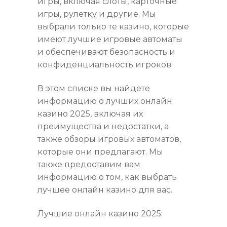
игры, включая слоты, карточные
игры, рулетку и другие. Мы
выбрали только те казино, которые
имеют лучшие игровые автоматы
и обеспечивают безопасность и
конфиденциальность игроков.
В этом списке вы найдете
информацию о лучших онлайн
казино 2025, включая их
преимущества и недостатки, а
также обзоры игровых автоматов,
которые они предлагают. Мы
также предоставим вам
информацию о том, как выбрать
лучшее онлайн казино для вас.
Лучшие онлайн казино 2025: