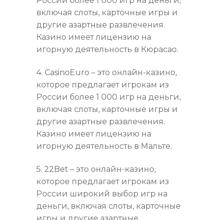
России более 1 000 игр на деньги,
включая слоты, карточные игры и
другие азартные развлечения.
Казино имеет лицензию на
игорную деятельность в Кюрасао.
4. CasinoEuro – это онлайн-казино,
которое предлагает игрокам из
России более 1 000 игр на деньги,
включая слоты, карточные игры и
другие азартные развлечения.
Казино имеет лицензию на
игорную деятельность в Мальте.
5. 22Bet – это онлайн-казино,
которое предлагает игрокам из
России широкий выбор игр на
деньги, включая слоты, карточные
игры и другие азартные