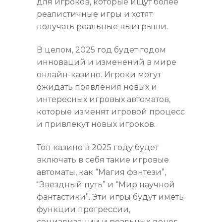
для игроков, которые ищут более
реалистичные игры и хотят
получать реальные выигрыши.
В целом, 2025 год будет годом
инноваций и изменений в мире
онлайн-казино. Игроки могут
ожидать появления новых и
интересных игровых автоматов,
которые изменят игровой процесс
и привлекут новых игроков.
Топ казино в 2025 году будет
включать в себя такие игровые
автоматы, как “Магия фэнтези”,
“Звездный путь” и “Мир научной
фантастики”. Эти игры будут иметь
функции прогрессии,
социализации и реальных денег,